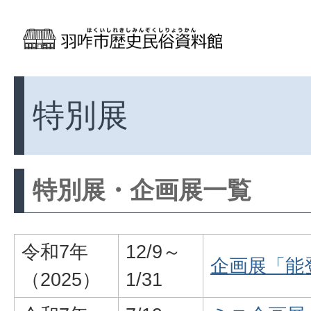
特別展
特別展・企画展一覧
令和7年
12/9～
企画展「能
（2025）
1/31