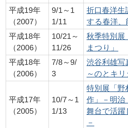
平成19年
9/1～1
折口春洋生
（2007）
1/11
する春洋、
平成18年
10/21～
秋季特別展
（2006）
11/26
まつり」
平成18年
7/8～9/
渋谷利雄写
（2006）
3
～のとキリ
特別展「野
平成17年
10/7～1
作」－明治
（2005）
1/13
舞台で活躍
－