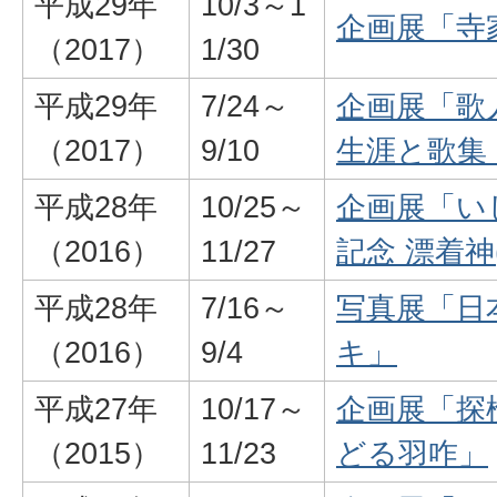
平成29年
10/3～1
企画展「寺
（2017）
1/30
平成29年
7/24～
企画展「歌
（2017）
9/10
生涯と歌集
平成28年
10/25～
企画展「い
（2016）
11/27
記念 漂着神
平成28年
7/16～
写真展「日
（2016）
9/4
キ」
平成27年
10/17～
企画展「探
（2015）
11/23
どる羽咋」