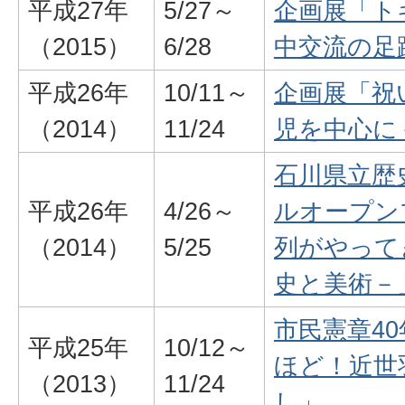
平成27年
5/27～
企画展「ト
（2015）
6/28
中交流の足
平成26年
10/11～
企画展「祝
（2014）
11/24
児を中心に
石川県立歴
平成26年
4/26～
ルオープン
（2014）
5/25
列がやって
史と美術－
市民憲章4
平成25年
10/12～
ほど！近世
（2013）
11/24
し」