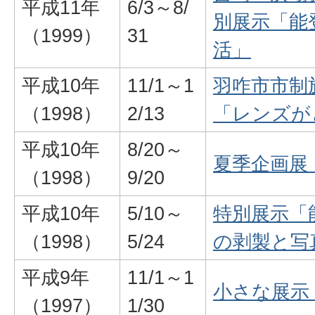
平成11年
6/3～8/
別展示「能
（1999）
31
活」
平成10年
11/1～1
羽咋市市制
（1998）
2/13
「レンズが
平成10年
8/20～
夏季企画展
（1998）
9/20
平成10年
5/10～
特別展示「
（1998）
5/24
の剥製と写
平成9年
11/1～1
小さな展示
（1997）
1/30