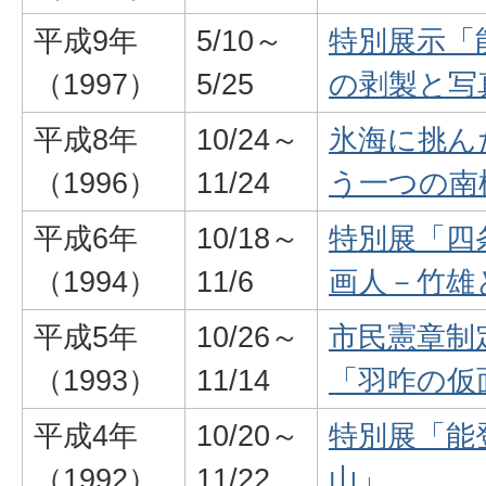
平成9年
5/10～
特別展示「
（1997）
5/25
の剥製と写
平成8年
10/24～
氷海に挑ん
（1996）
11/24
う一つの南
平成6年
10/18～
特別展「四
（1994）
11/6
画人－竹雄
平成5年
10/26～
市民憲章制
（1993）
11/14
「羽咋の仮
平成4年
10/20～
特別展「能
（1992）
11/22
山」