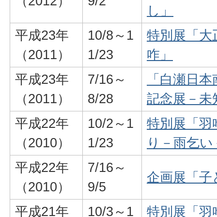
（2012）
9/2
し」
平成23年
10/8～1
特別展「大
（2011）
1/23
咋」
平成23年
7/16～
「白瀬日本
（2011）
8/28
記念展－未
平成22年
10/2～1
特別展「羽
（2010）
1/23
り－雨乞い
平成22年
7/16～
企画展「子
（2010）
9/5
平成21年
10/3～1
特別展「羽