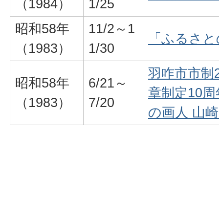
（1984）
1/25
昭和58年
11/2～1
「ふるさと
（1983）
1/30
羽咋市市制
昭和58年
6/21～
章制定10
（1983）
7/20
の画人 山