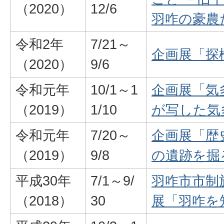
（2020）
12/6
羽咋の豪農
令和2年
7/21～
企画展「探
（2020）
9/6
令和元年
10/1～1
企画展「気
（2019）
1/10
が写した気
令和元年
7/20～
企画展「歴
（2019）
9/8
の遺跡を掘
平成30年
7/1～9/
羽咋市市制
（2018）
30
展「羽咋を