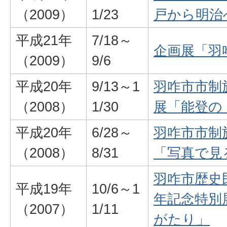
（2009）
1/23
戸から明治
平成21年
7/18～
企画展「羽
（2009）
9/6
平成20年
9/13～1
羽咋市市制
（2008）
1/30
展「能登の
平成20年
6/28～
羽咋市市制
（2008）
8/31
「写真で見
羽咋市歴史
平成19年
10/6～1
年記念特別
（2007）
1/11
がたり」