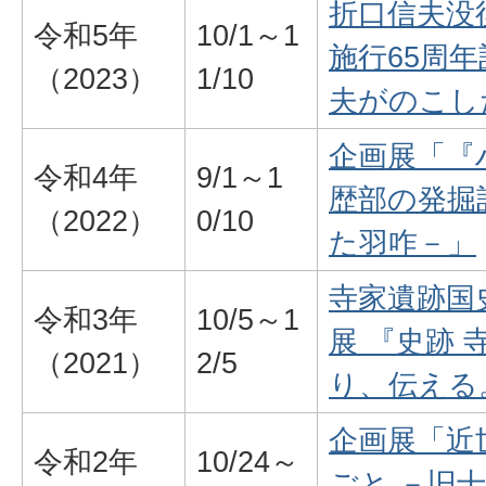
折口信夫没
令和5年
10/1～1
施行65周
（2023）
1/10
夫がのこし
企画展「『
令和4年
9/1～1
歴部の発掘
（2022）
0/10
た羽咋－」
寺家遺跡国
令和3年
10/5～1
展 『史跡
（2021）
2/5
り、伝える
企画展「近
令和2年
10/24～
ごと －旧