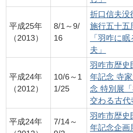
折口信夫没
平成25年
8/1～9/
施行五十五
（2013）
16
「羽咋に眠
夫」
羽咋市歴史
平成24年
10/6～1
年記念 寺
（2012）
1/25
念 特別展
交わる古代
羽咋市歴史
平成24年
7/14～
年記念企画