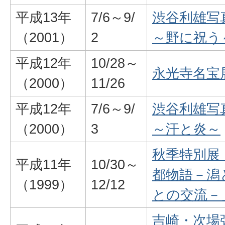
平成13年
7/6～9/
渋谷利雄写
（2001）
2
～野に祝う
平成12年
10/28～
永光寺名宝
（2000）
11/26
平成12年
7/6～9/
渋谷利雄写
（2000）
3
～汗と炎～
秋季特別展
平成11年
10/30～
都物語－潟
（1999）
12/12
との交流－
吉崎・次場