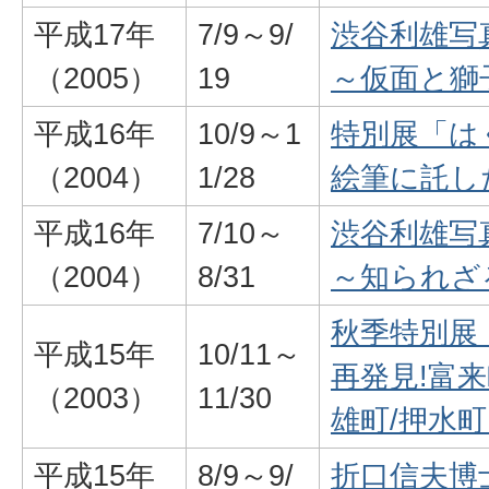
平成17年
7/9～9/
渋谷利雄写
（2005）
19
～仮面と獅
平成16年
10/9～1
特別展「は
（2004）
1/28
絵筆に託し
平成16年
7/10～
渋谷利雄写
（2004）
8/31
～知られざ
秋季特別展
平成15年
10/11～
再発見!富来
（2003）
11/30
雄町/押水
平成15年
8/9～9/
折口信夫博