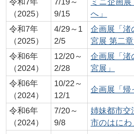
令和7年
7/19～
ミニ企画展
（2025）
9/15
へ」
令和7年
4/29～1
企画展「渚
（2025）
2/5
宮展 第二
令和6年
12/20～
企画展「渚
（2024）
2/28
宮展」
令和6年
10/22～
企画展「帰
（2024）
12/1
令和6年
7/20～
姉妹都市交
（2024）
9/8
市のはにわ