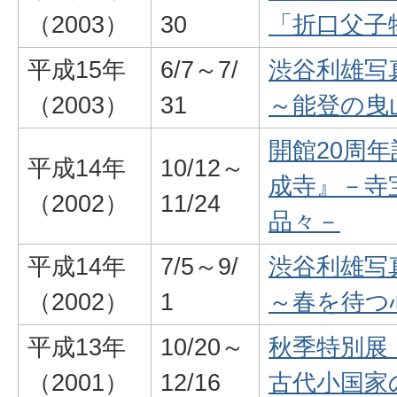
（2003）
30
「折口父子
平成15年
6/7～7/
渋谷利雄写
（2003）
31
～能登の曳
開館20周
平成14年
10/12～
成寺』－寺
（2002）
11/24
品々－
平成14年
7/5～9/
渋谷利雄写
（2002）
1
～春を待つ
平成13年
10/20～
秋季特別展
（2001）
12/16
古代小国家