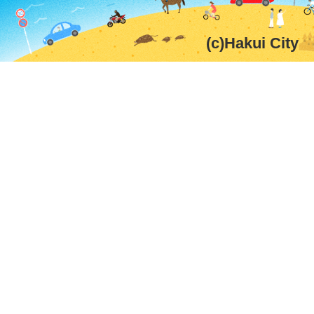
(c)Hakui City