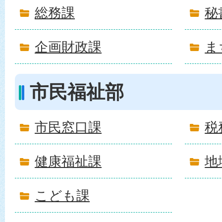
総務課
秘
企画財政課
ま
市民福祉部
市民窓口課
税
健康福祉課
地
こども課