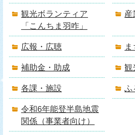
観光ボランティア
産
「こんちま羽咋」
広報・広聴
ま
補助金・助成
観
各課・施設
ふ
令和6年能登半島地震
関係（事業者向け）