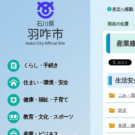
本文へ移動
現在の位置
産業
くらし・手続き
生活安
住まい・環境・安全
ごみ・環
健康・福祉・子育て
防災
教育・文化・スポーツ
各課・施
産業・ビジネス