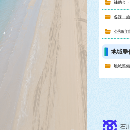
補助金・
各課・施
令和6年
地域整
地域整備