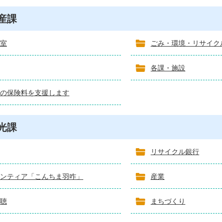
産課
室
ごみ・環境・リサイク
各課・施設
の保険料を支援します
光課
リサイクル銀行
ンティア「こんちま羽咋」
産業
聴
まちづくり