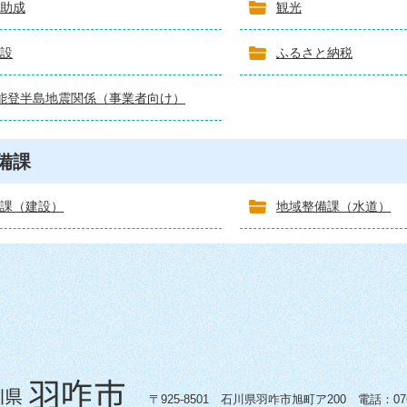
助成
観光
設
ふるさと納税
能登半島地震関係（事業者向け）
備課
課（建設）
地域整備課（水道）
〒925-8501 石川県羽咋市旭町ア200 電話：0767-