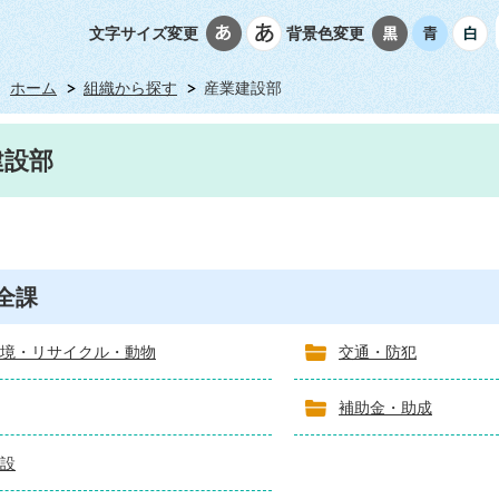
文字サイズ変更
背景色変更
ホーム
組織から探す
産業建設部
建設部
全課
境・リサイクル・動物
交通・防犯
補助金・助成
設