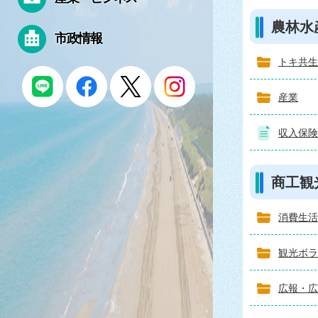
農林水
市政情報
トキ共生
産業
収入保険
商工観
消費生活
観光ボラ
広報・広