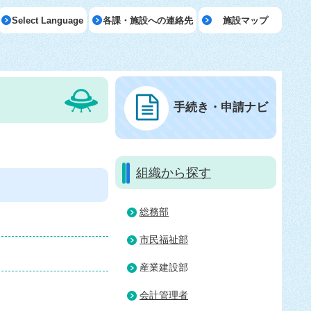
Select Language
各課・施設への連絡先
施設マップ
手続き・申請ナビ
組織から探す
総務部
市民福祉部
産業建設部
会計管理者