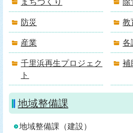
まちづくり
除
防災
教
産業
各
千里浜再生プロジェク
補
ト
地域整備課
地域整備課（建設）