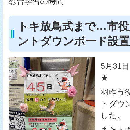
総合学習の時間
トキ放鳥式まで…市役
ントダウンボード設置
5月31
★
羽咋市
トダウ
した。
またト