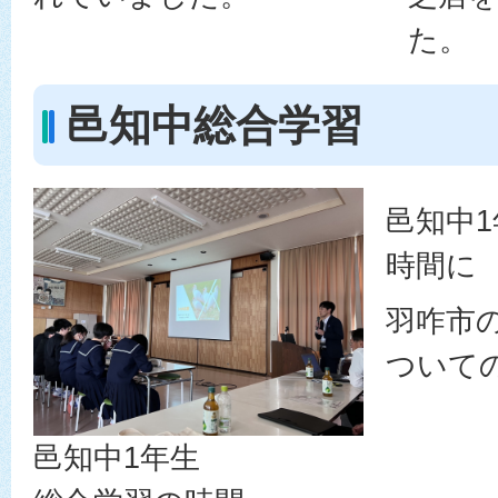
た。
邑知中総合学習
邑知中
時間に
羽咋市
ついて
邑知中1年生