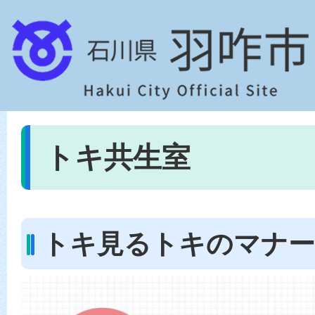
トキ共生室
トキ見るトキのマナー