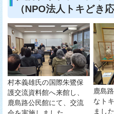
（NPO法人トキどき
村本義雄氏の国際朱鷺保
鹿島
護交流資料館へ来館し、
なト
鹿島路公民館にて、交流
まし
会を実施しました。