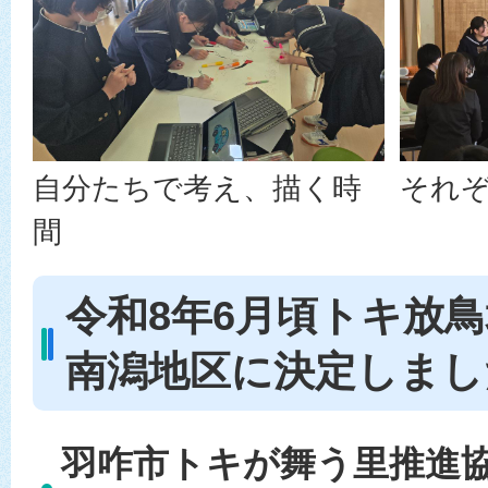
自分たちで考え、描く時
それ
間
令和8年6月頃トキ放
南潟地区に決定しまし
羽咋市トキが舞う里推進