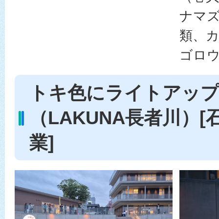
ナマ
類、
ゴロ
トキ色にライトアッ
（LAKUNA長者川）
業]