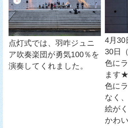
4月3
点灯式では、羽咋ジュニ
30日
ア吹奏楽団が勇気100％を
色に
演奏してくれました。
ます
色に
なく
絵が
かわ