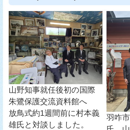
山野知事就任後初の国際
朱鷺保護交流資料館へ
放鳥式約1週間前に村本義
羽咋市
雄氏と対談しました。
氏、山