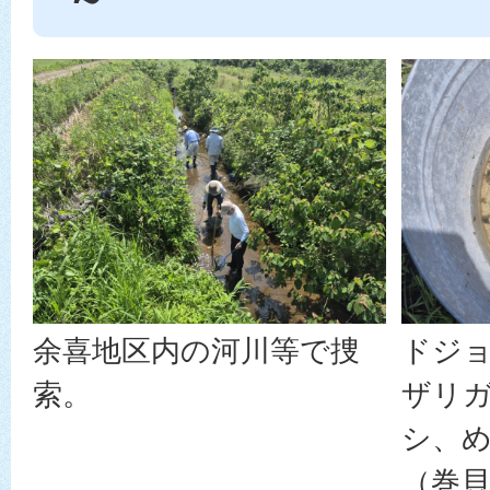
余喜地区内の河川等で捜
ドジョ
索。
ザリ
シ、
（巻