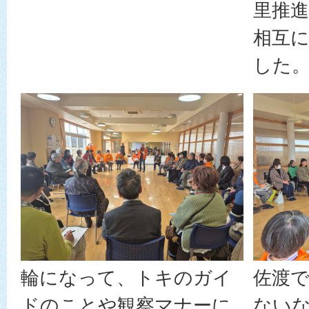
里推進
相互
した
輪になって、トキのガイ
佐渡
ドのことや観察マナーに
ない