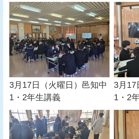
3月17日（火曜日）邑知中
3月1
1・2年生講義
1・2