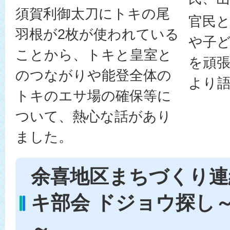
須賀利御太刀にトキの尾
官民
羽根が2枚が使われている
や子
ことから、トキと皇室と
を頑
のつながりや能登全体の
より
トキのエサ場の確保等に
ついて、熱心な話があり
ました。
余喜地区まちづくり連
キ部会 ドジョウ探し
～