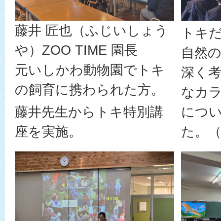
藤井 匠也（ふじいしょう
トキ
や）ZOO TIME 園長
自然
元いしかわ動物園でトキ
深く
の飼育に携わられた方。
なカ
藤井先生からトキ特別講
につ
座を実施。
た。