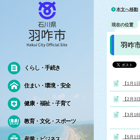
本文へ移動
現在の位置
羽咋
くらし・手続き
【1月1
住まい・環境・安全
【2月3
健康・福祉・子育て
【3月1
教育・文化・スポーツ
【5月1
産業・ビジネス