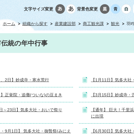
文字サイズ変更
背景色変更
ホーム
組織から探す
産業建設部
商工観光課
観光
羽
市伝統の年中行事
日、2日】妙成寺・寒水荒行
【1月11日】気多大社
日】正覚院・追儺(ついな)の豆まき
【3月15日】妙成寺・
8日～23日】気多大社・おいで祭り
【通年】 巨大！千里
に出現
日・9月1日】 気多大社・御贄祭(みにえ
【6月30日】気多大社