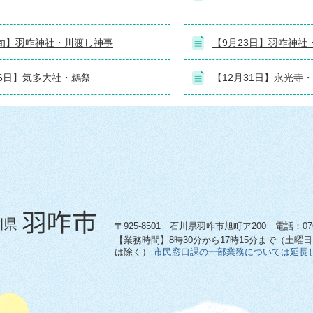
旬】羽咋神社・川渡し神事
【9月23日】羽咋神社
16日】気多大社・鵜祭
【12月31日】永光寺
〒925-8501 石川県羽咋市旭町ア200 電話：0767-
【業務時間】8時30分から17時15分まで（土曜
は除く）
市民窓口課の一部業務については延長