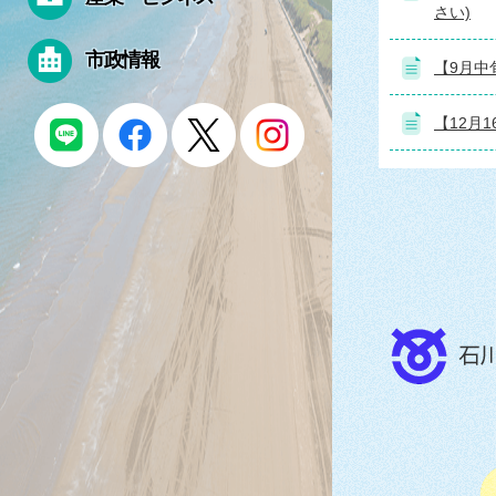
さい)
市政情報
【9月中
【12月