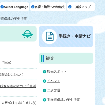
Select Language
各課・施設への連絡先
施設マップ
咋市伝統の年中行事
手続き・申請ナビ
観光
・門出式
観光スポット
涅槃会(ねはんえ)
イベント
浜砂像が道の駅のと千里浜
二次交通
羽咋市伝統の年中行事
・大祓式(おおはらえしき)