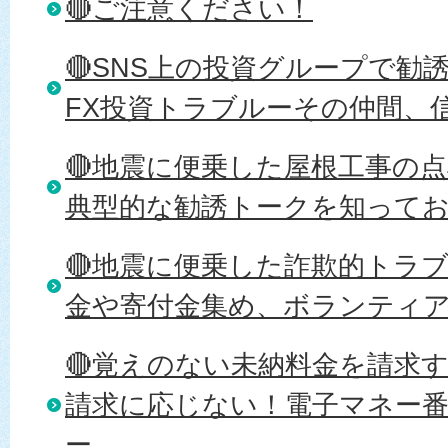
🔴ご注意ください！
🔴SNS上の投資グループで勧
FX投資トラブルーその仲間、
🔴地震に便乗した屋根工事の
典型的な勧誘トークを知って
🔴地震に便乗した詐欺的トラ
金や寄付金集め、ボランティ
🔴覚えのない未納料金を請求
請求に応じない！電子マネー
ー