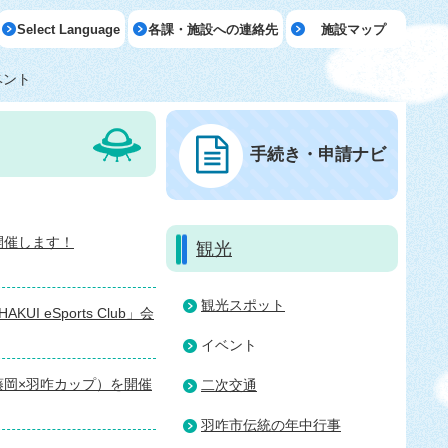
Select Language
各課・施設への連絡先
施設マップ
ベント
手続き・申請ナビ
開催します！
観光
観光スポット
KUI eSports Club」会
イベント
藤岡×羽咋カップ）を開催
二次交通
羽咋市伝統の年中行事