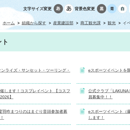
文字サイズ変更
背景色変更
ホーム
組織から探す
産業建設部
商工観光課
観光
イ
ント
 (サンライズ・サンセット・ツーリング・
eスポーツイベントを
催します！コスプレイベント 【コスフ
公式クラブ「LAKUNA HA
2026】
員募集中！！
度羽咋まつりのはまぐり音頭参加者募
eスポーツイベント（
！
します！