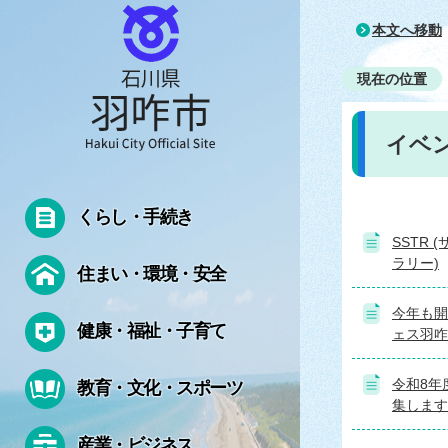
本文へ移動
現在の位置
イベ
くらし・手続き
SSTR
ラリー)
住まい・環境・安全
今年も開
健康・福祉・子育て
ェス羽咋
令和8年
教育・文化・スポーツ
集します
産業・ビジネス