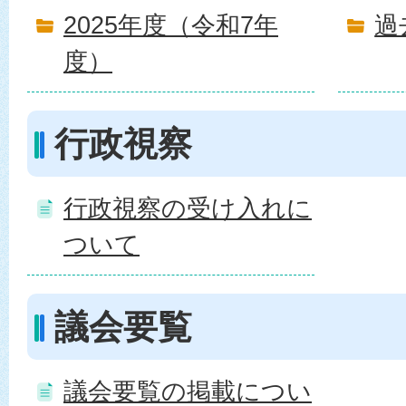
2025年度（令和7年
過
度）
行政視察
行政視察の受け入れに
ついて
議会要覧
議会要覧の掲載につい