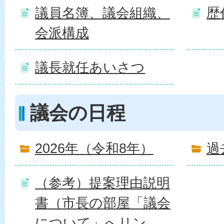
議員名簿、議会組織、
歴
会派構成
議長就任あいさつ
議会の日程
2026年（令和8年）
過
（参考）提案理由説明
書（市長の部屋「議会
について」へリン