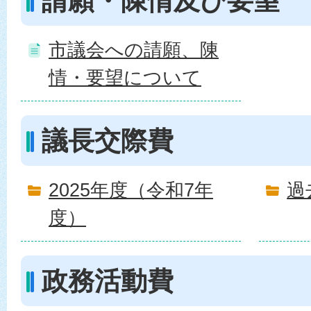
請願・陳情及び要望
市議会への請願、陳
情・要望について
議長交際費
2025年度（令和7年
過
度）
政務活動費