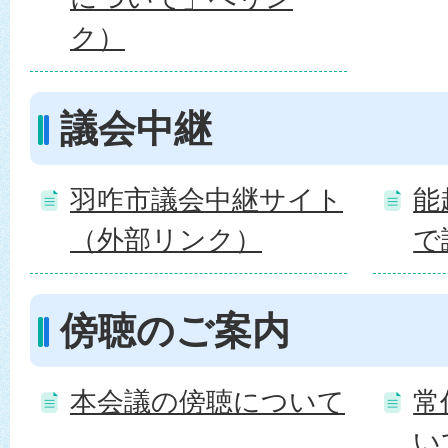
ク）
議会中継
羽咋市議会中継サイト
能
（外部リンク）
で
傍聴のご案内
本会議の傍聴について
常
い