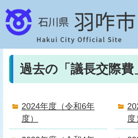
過去の「議長交際費
2024年度（令和6年
2
度）
度