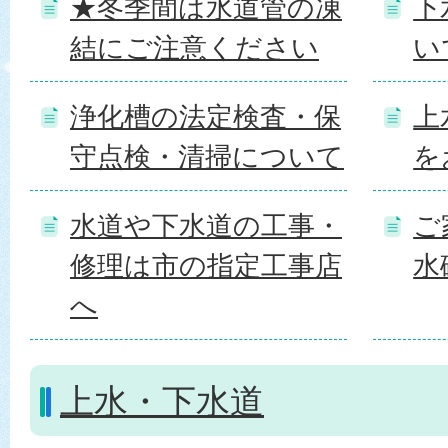
★冬季間は水道管の凍
下
結にご注意ください
い
浄化槽の法定検査・保
上
守点検・清掃について
を
水道や下水道の工事・
ご
修理は市の指定工事店
水
へ
上水・下水道