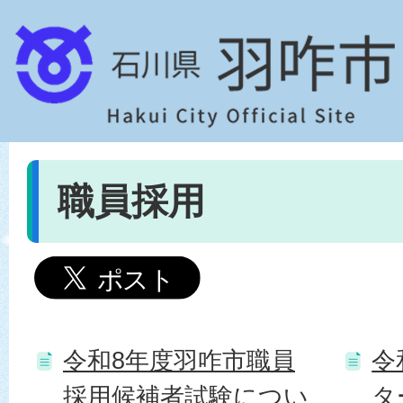
職員採用
令和8年度羽咋市職員
令
採用候補者試験につい
タ