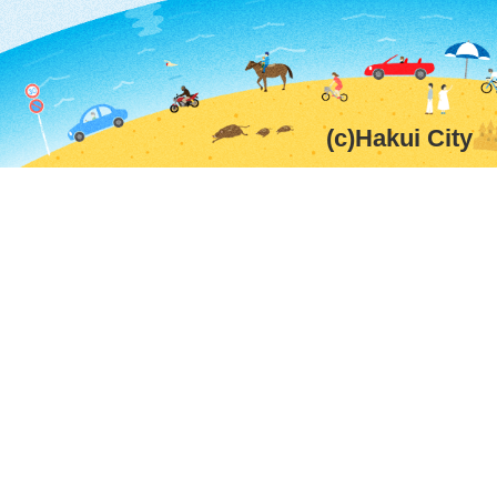
(c)Hakui City