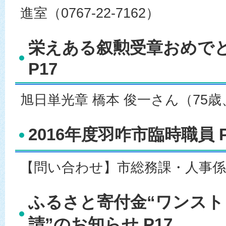
進室（0767-22-7162）
栄えある叙勲受章おめで
P17
旭日単光章 橋本 俊一さん（75
2016年度羽咋市臨時職員 P
【問い合わせ】市総務課・人事係（07
ふるさと寄付金“ワンス
請”のお知らせ P17