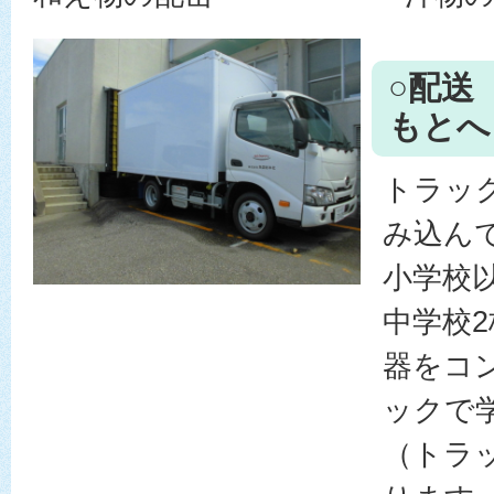
○配送
もとへ
トラッ
み込ん
小学校
中学校
器をコ
ックで
（トラ