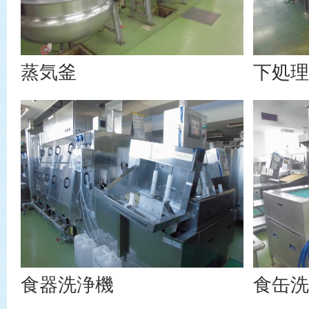
蒸気釜
下処理
食器洗浄機
食缶洗