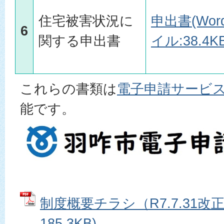
住宅被害状況に
申出書(Wo
6
関する申出書
イル:38.4KB
これらの書類は
電子申請サービ
能です。
制度概要チラシ（R7.7.31改正
185.3KB)