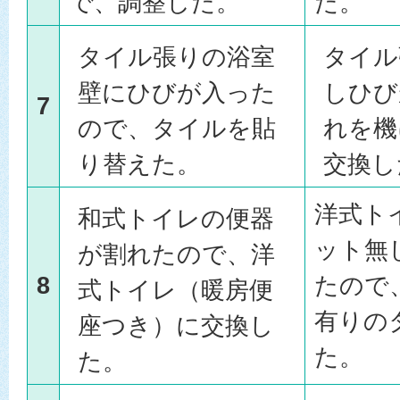
で、調整した。
た。
タイル張りの浴室
タイル
壁にひびが入った
しひび
7
ので、タイルを貼
れを機
り替えた。
交換し
洋式ト
和式トイレの便器
ット無
が割れたので、洋
8
たので
式トイレ（暖房便
有りの
座つき）に交換し
た。
た。