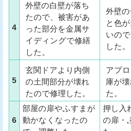
外壁の白壁が落ち
外壁の
たので、被害があ
と色が
4
った部分を金属サ
いので
イディングで修繕
した。
した。
玄関ドアより内側
アプロ
5
の土間部分が壊れ
庫が壊
たので修理した。
た。
部屋の扉やふすまが
押し入
6
動かなくなったの
の扉・