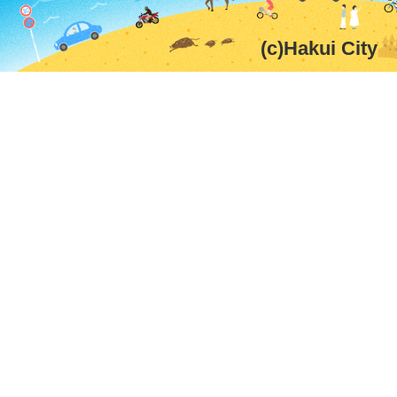
(c)Hakui City