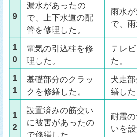
漏水があったの
雨水が
9
で、上下水道の配
で、雨
管を修理した。
1
電気の引込柱を修
テレビ
0
理した。
た。
1
基礎部分のクラッ
犬走部
1
クを修繕した。
繕した
設置済みの筋交い
1
耐震の
に被害があったの
2
いを設
で修繕した。