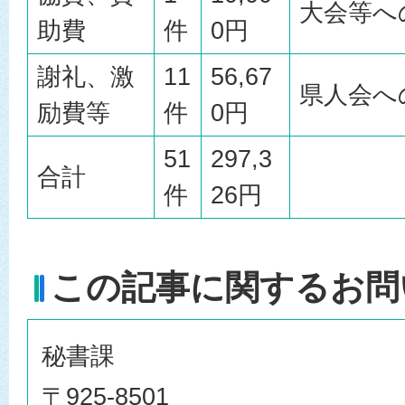
大会等へ
助費
件
0円
謝礼、激
11
56,67
県人会へ
励費等
件
0円
51
297,3
合計
件
26円
この記事に関するお問
秘書課
〒925-8501