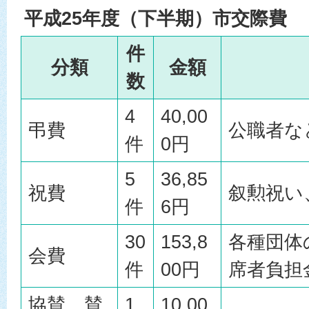
平成25年度（下半期）市交際費
件
分類
金額
数
4
40,00
弔費
公職者な
件
0円
5
36,85
祝費
叙勲祝い
件
6円
30
153,8
各種団体
会費
件
00円
席者負担
協賛、賛
1
10,00