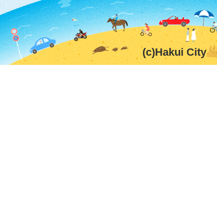
(c)Hakui City