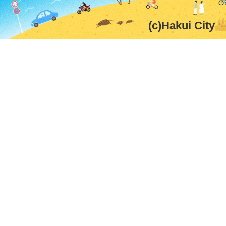
(c)Hakui City