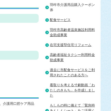
羽咋市介護用品購入クーポン
券
配食サービス
羽咋市高齢者温泉施設利用料
金助成事業
在宅支援型住宅リフォーム
高齢者福祉タクシー利用料金
助成事業
過去に市配食サービスをご利
用されたことのある方へ
看取りを考える寸劇動画「わ
たしのきもち」を作成しまし
た
、介護用口腔ケア用品
もしもの時に備えて「緊急時
あんしんシート」をご活用く