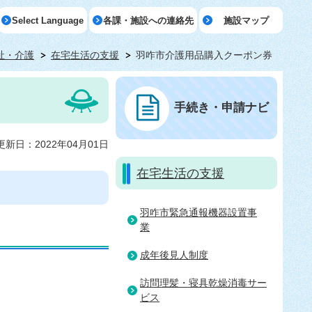
Select Language
各課・施設への連絡先
施設マップ
祉・介護
在宅生活の支援
羽咋市介護用品購入クーポン券
手続き・申請ナビ
更新日：2022年04月01日
在宅生活の支援
羽咋市緊急通報機器設置事
業
成年後見人制度
訪問理髪・寝具乾燥消毒サー
ビス