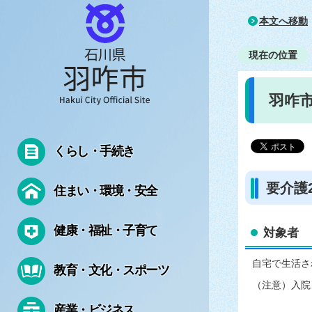
本文へ移動
現在の位置
羽咋
くらし・手続き
要介護
住まい・環境・安全
健康・福祉・子育て
対象者
自宅で生活さ
教育・文化・スポーツ
（注意）入院
産業・ビジネス