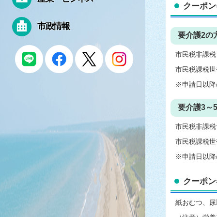
クーポン
市政情報
要介護2の
市民税非課税世
市民税課税世帯
※申請日以降
要介護3～
市民税非課税世
市民税課税世帯
※申請日以降
クーポン
紙おむつ、尿