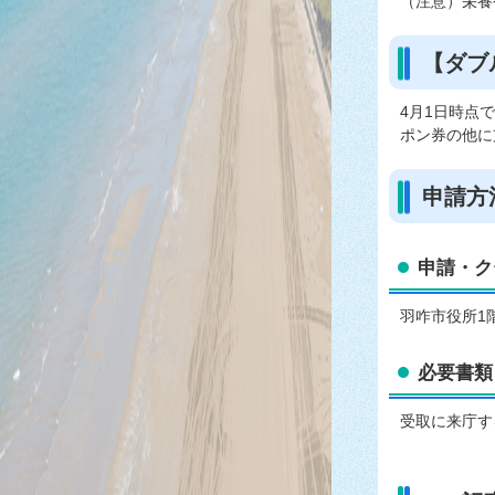
（注意）栄養
【ダブ
4月1日時点
ポン券の他に
申請方
申請・ク
羽咋市役所1階
必要書類
受取に来庁す