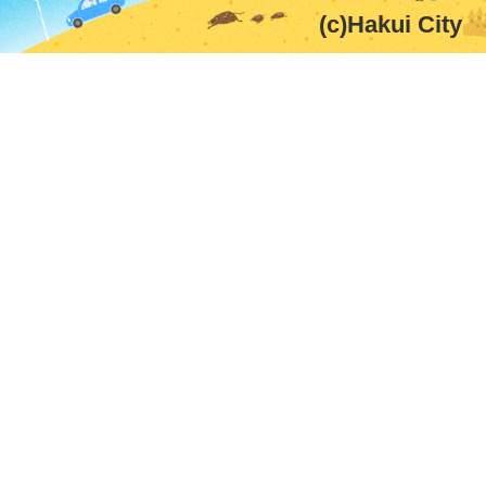
(c)Hakui City