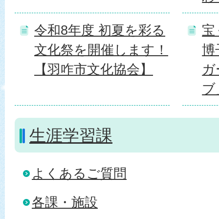
令和8年度 初夏を彩る
宝
文化祭を開催します！
博
【羽咋市文化協会】
ガ
ブ
生涯学習課
よくあるご質問
各課・施設