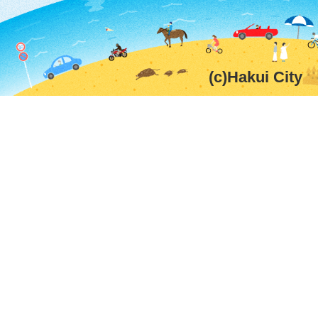
(c)Hakui City