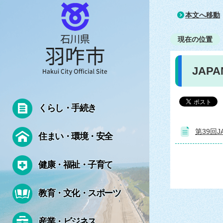
本文へ移動
現在の位置
JAPA
くらし・手続き
第39回J
住まい・環境・安全
健康・福祉・子育て
教育・文化・スポーツ
産業・ビジネス