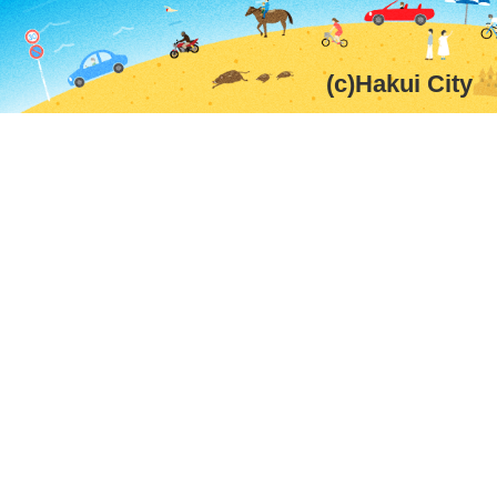
(c)Hakui City