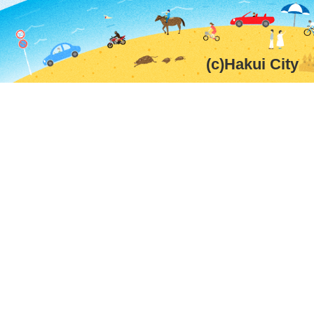
(c)Hakui City