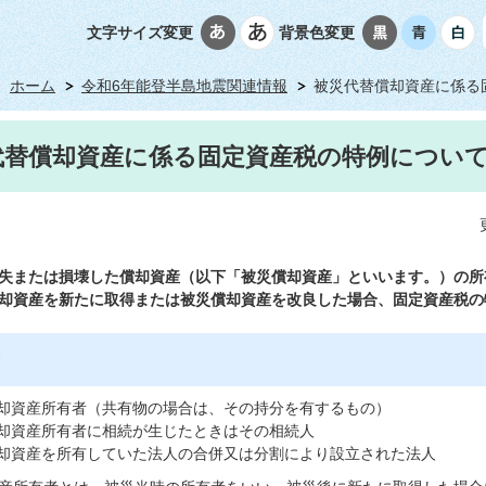
文字サイズ変更
背景色変更
ホーム
令和6年能登半島地震関連情報
被災代替償却資産に係る
代替償却資産に係る固定資産税の特例につい
失または損壊した償却資産（以下「被災償却資産」といいます。）の所
却資産を新たに取得または被災償却資産を改良した場合、固定資産税の
却資産所有者（共有物の場合は、その持分を有するもの）
却資産所有者に相続が生じたときはその相続人
却資産を所有していた法人の合併又は分割により設立された法人