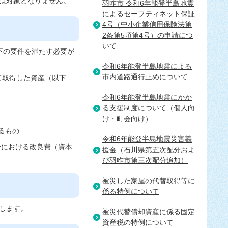
は対象となりません。
羽咋市 令和6年能登半島地震
によるセーフティネット保証
4号（中小企業信用保険法第
2条第5項第4号）の申請につ
いて
下の要件を満たす必要が
令和6年能登半島地震による
市内道路通行止めについて
て取得した資産（以下
令和6年能登半島地震にかか
る支援制度について（個人向
け・町会向け）
るもの
令和6年能登半島地震災害義
合における改良費（資本
援金（石川県第五次配分およ
び羽咋市第三次配分追加）
被災した家屋の代替取得等に
係る特例について
します。
被災代替償却資産に係る固定
資産税の特例について