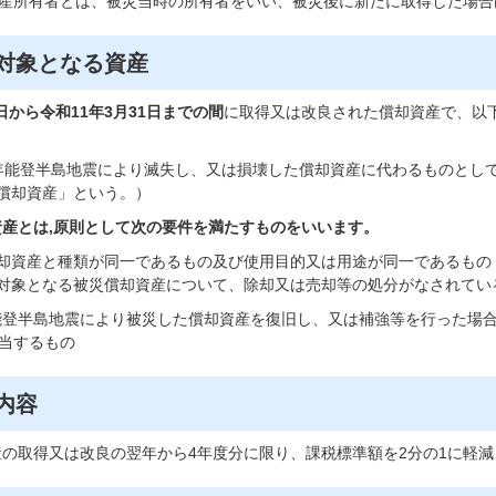
産所有者とは、被災当時の所有者をいい、被災後に新たに取得した場合
対象となる資産
日から令和11年3月31日までの間
に取得又は改良された償却資産で、以
年能登半島地震により滅失し、又は損壊した償却資産に代わるものとし
償却資産」という。）
資産とは,原則として次の要件を満たすものをいいます。
却資産と種類が同一であるもの及び使用目的又は用途が同一であるもの
対象となる被災償却資産について、除却又は売却等の処分がなされてい
年能登半島地震により被災した償却資産を復旧し、又は補強等を行った場
当するもの
内容
の取得又は改良の翌年から4年度分に限り、課税標準額を2分の1に軽減