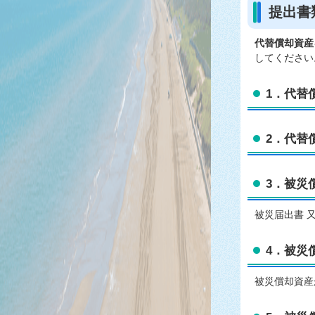
提出書
代替償却資産
してください
1．代替
2．代替
3．被災
被災届出書 
4．被災
被災償却資産