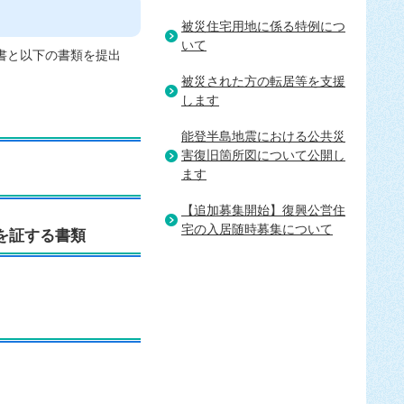
被災住宅用地に係る特例につ
いて
書と以下の書類を提出
被災された方の転居等を支援
します
能登半島地震における公共災
害復旧箇所図について公開し
ます
【追加募集開始】復興公営住
宅の入居随時募集について
を証する書類