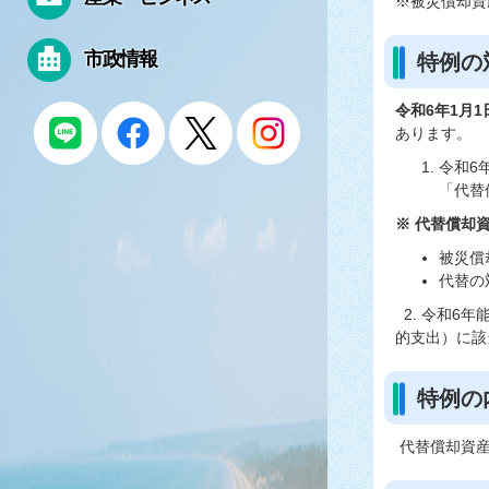
※被災償却資
市政情報
特例の
令和6年1月1
あります。
令和6
「代替
※ 代替償却
被災償
代替の
2. 令和6
的支出）に該
特例の
代替償却資産