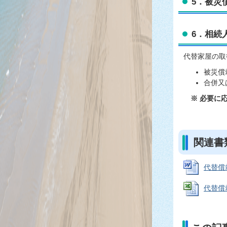
5．被災
6．相続
代替家屋の取
被災償
合併又
※ 必要に
関連書
代替償却
代替償却