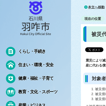
本文へ移動
現在の位置
被災
くらし・手続き
震災により滅
住まい・環境・安全
産に代わる償
健康・福祉・子育て
対象者
被災償
教育・文化・スポーツ
被災償
被災償
産業・ビジネス