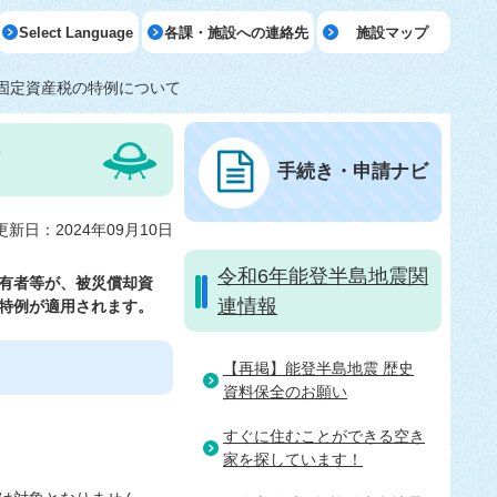
Select Language
各課・施設への連絡先
施設マップ
固定資産税の特例について
て
手続き・申請ナビ
更新日：2024年09月10日
令和6年能登半島地震関
有者等が、被災償却資
連情報
特例が適用されます。
【再掲】能登半島地震 歴史
資料保全のお願い
すぐに住むことができる空き
家を探しています！