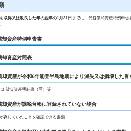
類
を取得又は改良した年の翌年の1月31日まで
に、代替償却資産特例申告
。
償却資産特例申告書
償却資産対照表
償却資産が令和6年能登半島地震により滅失又は損壊した旨
又は 被災資産明細書（写）等
償却資産が課税台帳に登録されていない場合
が存していたことを確認できる書類