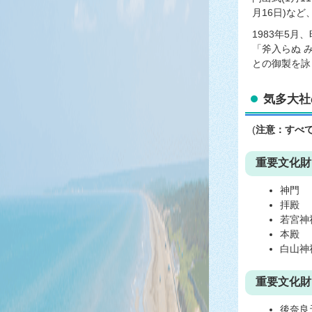
月16日)な
1983年5
「斧入らぬ 
との御製を詠
気多大社
(
注意：すべ
重要文化財
神門
拝殿
若宮神
本殿
白山神
重要文化財
後奈良