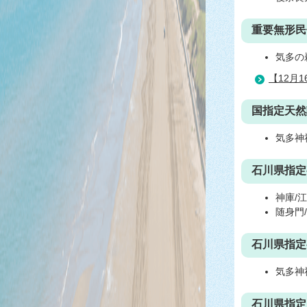
重要無形民
気多の
【12月
国指定天然
気多神
石川県指定
神庫/
随身門
石川県指定
気多神
石川県指定