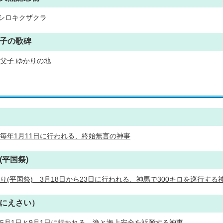
シロキクザクラ
子の歌碑
父子 ゆかりの地
毎年1月11日に行われる、終始無言の神事
(平国祭)
り(平国祭)＿3月18日から23日に行われる、神馬で300キロを巡行する
にえさい）
5月1日と9月1日に行われる、漁と海上安全を祈願する神事