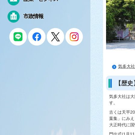
市政情報
気多大社
【歴史
​​​​​​気
す。
古くは天平2
葉集」にみえ
大正時代に国
門出式(1月11