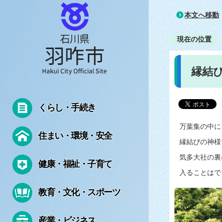
本文へ移動
現在の位置
縁結
くらし・手続き
万葉集の中に
住まい・環境・安全
縁結びの神様
気多大社の裏
健康・福祉・子育て
入ることはで
教育・文化・スポーツ
産業・ビジネス