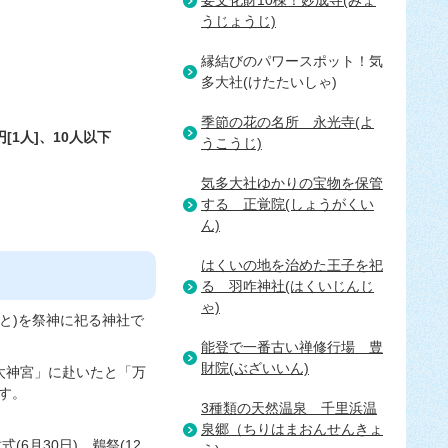
要文化財10棟！妙成寺(みょ
うじょうじ)
縁結びのパワースポット！気
多大社(けたたいしゃ)
季節の花の名所＿永光寺(よ
[1人]、10人以下
うこうじ)
気多大社ゆかりの宝物を保管
する＿正覚院(しょうがくい
ん)
はくいの地を治めた王子を祀
る＿羽咋神社(はくいじんじ
ゃ)
みこと)を祭神に祀る神社で
能登で一番古い禅修行場＿豊
財院(ぶざいいん)
気太神宮」に赴いたと「万
す。
3種類の天然温泉＿千里浜温
泉郷（ちりはまおんせんきょ
式(6月30日)、鵜祭(12