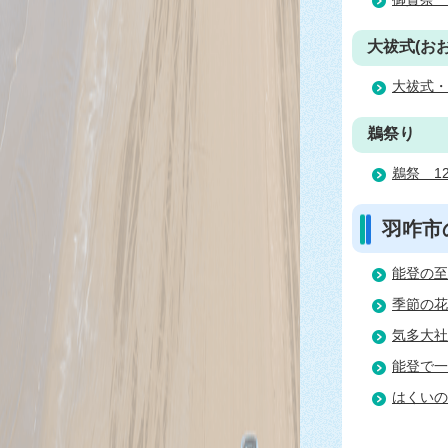
大祓式(お
大祓式・
鵜祭り
鵜祭＿1
羽咋市
能登の至
季節の花
気多大社
能登で一
はくいの