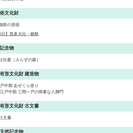
俗文化財
鵜祭の習俗
16日】気多大社・鵜祭
記念物
社社叢（入らずの森）
有形文化財 建造物
江戸中期 あぜくら造り
/江戸中期 三間一戸の簡素な八脚門
有形文化財 古文書
社文書
天然記念物