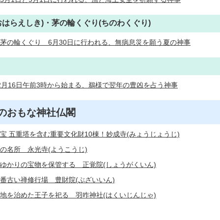
おはらえしき)・茅の輪くぐり(ちのわくぐり)
茅の輪くぐり＿6月30日に行われる、無病息災を願う夏の神事
2月16日午前3時から始まる、鵜様で翌年の豊凶を占う神事
のおもな神社仏閣
宝 五重塔を含む重要文化財10棟！妙成寺(みょうじょうじ)
の名所＿永光寺(ようこうじ)
ゆかりの宝物を保管する＿正覚院(しょうがくいん)
番古い禅修行場＿豊財院(ぶざいいん)
地を治めた王子を祀る＿羽咋神社(はくいじんじゃ)