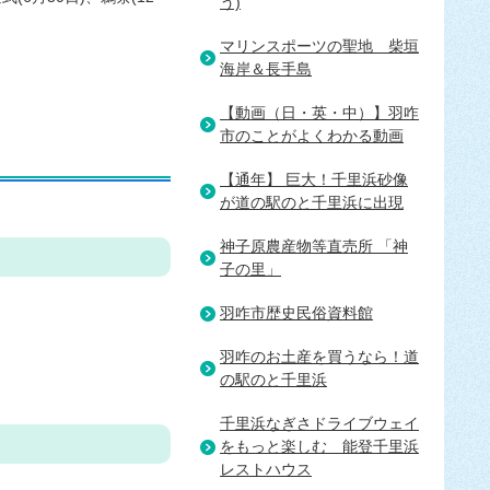
う)
マリンスポーツの聖地＿柴垣
海岸＆長手島
【動画（日・英・中）】羽咋
市のことがよくわかる動画
【通年】 巨大！千里浜砂像
が道の駅のと千里浜に出現
神子原農産物等直売所 「神
子の里」
羽咋市歴史民俗資料館
羽咋のお土産を買うなら！道
の駅のと千里浜
千里浜なぎさドライブウェイ
をもっと楽しむ＿能登千里浜
レストハウス