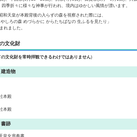
ど、四季折々に様々な神事が行われ、境内はゆかしい風情が漂います。
月、昭和天皇が本殿背後の入らずの森を視察された際には、
みやしろの森 めづらかに からたちばなの 生ふるを見たり」
まれました。
の文化財
ての文化財を常時拝観できるわけではありません
)
 建造物
社本殿
社本殿
 書跡
天皇女房奉書