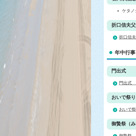
ケタノ
折口信夫父
折口信夫
年中行事
門出式
門出式＿
おいで祭り
おいで祭
御贄祭（み
御贄祭＿