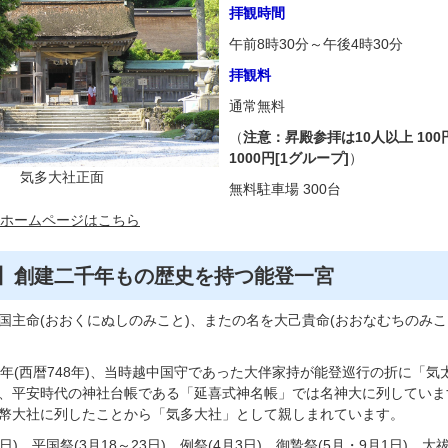
拝観時間
午前8時30分～午後4時30分
拝観料
通常無料
（
注意：昇殿参拝は10人以上 100円
1000円[1グループ]
）
気多大社正面
無料駐車場 300台
ホームページはこちら
】創建二千年もの歴史を持つ能登一宮
多大社は大国主命(おおくにぬしのみこと)、またの名を大己貴命(おおなむちの
0年(西暦748年)、当時越中国守であった大伴家持が能登巡行の折に「
、平安時代の神社台帳である「延喜式神名帳」では名神大に列していま
幣大社に列したことから「気多大社」として親しまれています。
日)、平国祭(3月18～23日)、例祭(4月3日)、御贄祭(5月・9月1日)、大祓