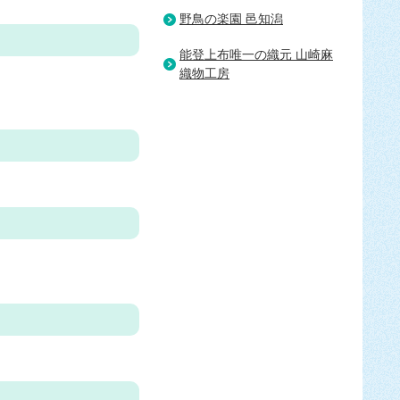
野鳥の楽園 邑知潟
能登上布唯一の織元 山崎麻
織物工房