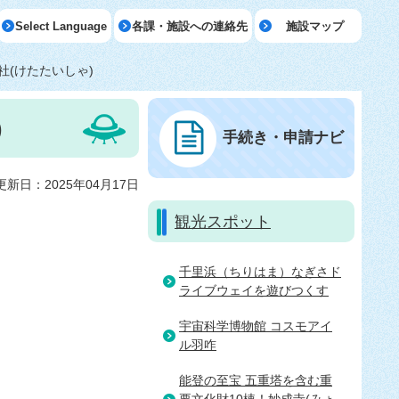
Select Language
各課・施設への連絡先
施設マップ
(けたたいしゃ)
)
手続き・申請ナビ
更新日：2025年04月17日
観光スポット
千里浜（ちりはま）なぎさド
ライブウェイを遊びつくす
宇宙科学博物館 コスモアイ
ル羽咋
能登の至宝 五重塔を含む重