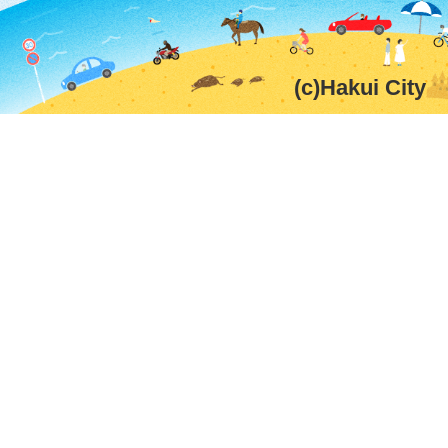
(c)Hakui City