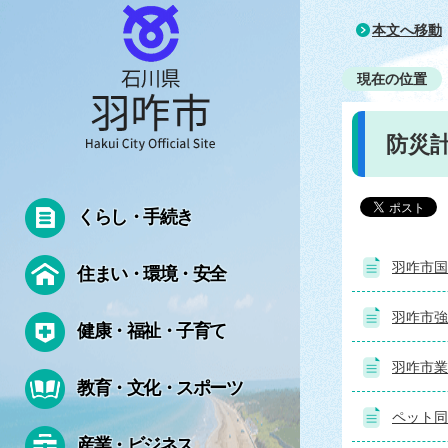
本文へ移動
現在の位置
防災
くらし・手続き
羽咋市国
住まい・環境・安全
羽咋市強
健康・福祉・子育て
羽咋市業
教育・文化・スポーツ
ペット同
産業・ビジネス