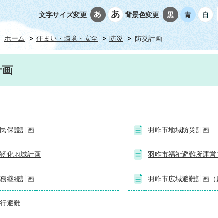
文字サイズ変更
背景色変更
ホーム
住まい・環境・安全
防災
防災計画
計画
民保護計画
羽咋市地域防災計画
靭化地域計画
羽咋市福祉避難所運営
務継続計画
羽咋市広域避難計画（
行避難