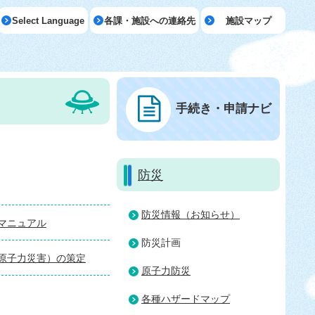
Select Language
各課・施設への連絡先
施設マップ
手続き・申請ナビ
防災
防災情報（お知らせ）
マニュアル
防災計画
原子力災害）の策定
原子力防災
各種ハザードマップ