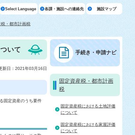
Select Language
各課・施設への連絡先
施設マップ
産税・都市計画税
について
手続き・申請ナビ
更新日：2021年03月16日
固定資産税・都市計画
税
る固定資産のうち要件
固定資産税における土地評価
について
固定資産税における家屋評価
について