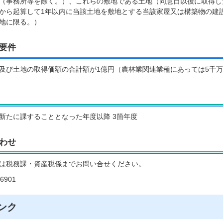
（事務所等を除く。）、これらの敷地である土地（同意日以後に取得し
から起算して1年以内に当該土地を敷地とする当該家屋又は構築物の建
地に限る。）
要件
及び土地の取得価額の合計額が1億円（農林業関連業種にあっては5千
新たに課することとなった年度以降 3箇年度
わせ
は税務課・資産税係までお問い合せください。
6901
ンク