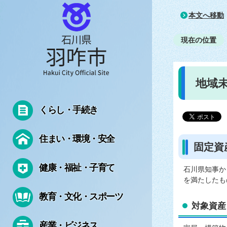
本文へ移動
現在の位置
地域
くらし・手続き
住まい・環境・安全
固定資
健康・福祉・子育て
石川県知事か
を満たしたも
教育・文化・スポーツ
対象資産
産業・ビジネス