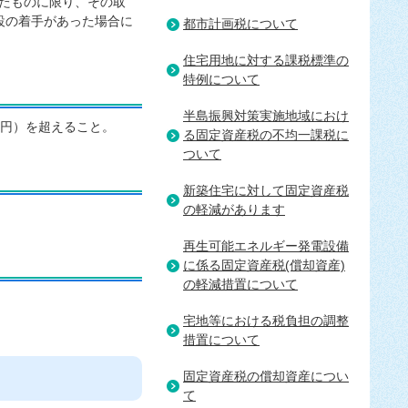
たものに限り、その取
設の着手があった場合に
都市計画税について
住宅用地に対する課税標準の
特例について
半島振興対策実施地域におけ
万円）を超えること。
る固定資産税の不均一課税に
ついて
新築住宅に対して固定資産税
の軽減があります
再生可能エネルギー発電設備
に係る固定資産税(償却資産)
の軽減措置について
宅地等における税負担の調整
措置について
固定資産税の償却資産につい
て