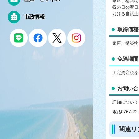
家屋、構築物
得の日の翌日
おける当該土
市政情報
取得価額
家屋、構築物
免除期間
固定資産税を
お問い合
詳細について
電話0767-22-
関連リ