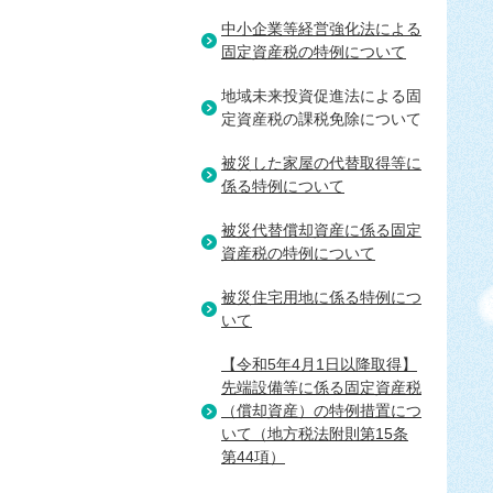
中小企業等経営強化法による
固定資産税の特例について
地域未来投資促進法による固
定資産税の課税免除について
被災した家屋の代替取得等に
係る特例について
被災代替償却資産に係る固定
資産税の特例について
被災住宅用地に係る特例につ
いて
【令和5年4月1日以降取得】
先端設備等に係る固定資産税
（償却資産）の特例措置につ
いて（地方税法附則第15条
第44項）