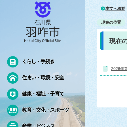
本文へ移動
現在の位置
現在
くらし・手続き
2026
住まい・環境・安全
健康・福祉・子育て
教育・文化・スポーツ
産業・ビジネス