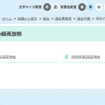
文字サイズ変更
背景色変更
ホーム
組織から探す
議会
議会事務局
議会中継
現在
の録画放映
年第1回定例会
2026年第2回定例会