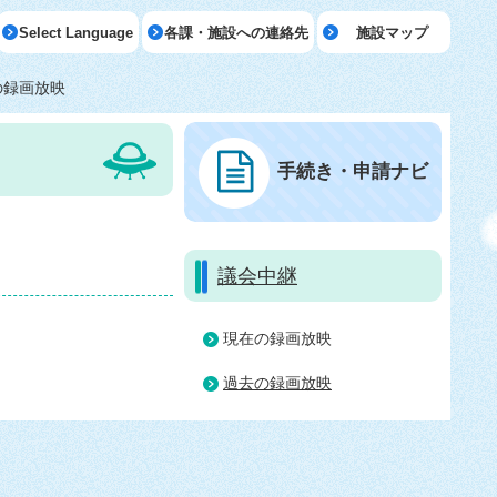
Select Language
各課・施設への連絡先
施設マップ
の録画放映
手続き・申請ナビ
議会中継
現在の録画放映
過去の録画放映