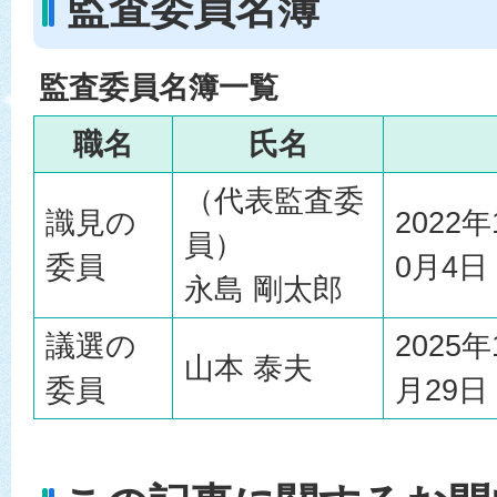
監査委員名簿
監査委員名簿一覧
職名
氏名
（代表監査委
識見の
2022
員）
委員
0月4日
永島 剛太郎
議選の
2025年
山本 泰夫
委員
月29日