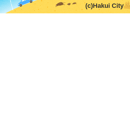
(c)Hakui City