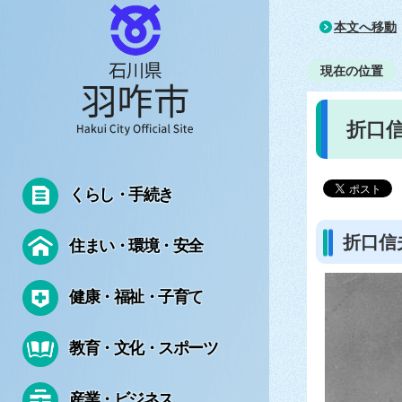
本文へ移動
現在の位置
折口
くらし・手続き
折口信
住まい・環境・安全
健康・福祉・子育て
教育・文化・スポーツ
産業・ビジネス