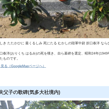
しき たたかひに 最くるしみ 死にたる むかしの陸軍中尉 折口春洋 なら
口春洋(おりくち はるみ)の死を嘆き、自ら墓碑を選定、昭和24年(194
たものです。
見る（GoogleMapページへ）
夫父子の歌碑(気多大社境内)