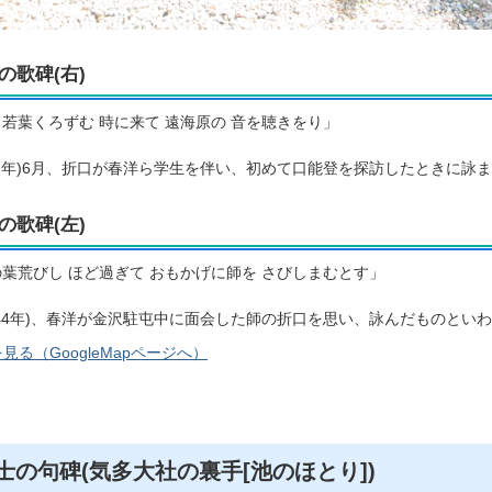
の歌碑(右)
 若葉くろずむ 時に来て 遠海原の 音を聴きをり」
927年)6月、折口が春洋ら学生を伴い、初めて口能登を探訪したときに詠
の歌碑(左)
の葉荒びし ほど過ぎて おもかげに師を さびしまむとす」
1944年)、春洋が金沢駐屯中に面会した師の折口を思い、詠んだものとい
見る（GoogleMapページへ）
士の句碑(気多大社の裏手[池のほとり])