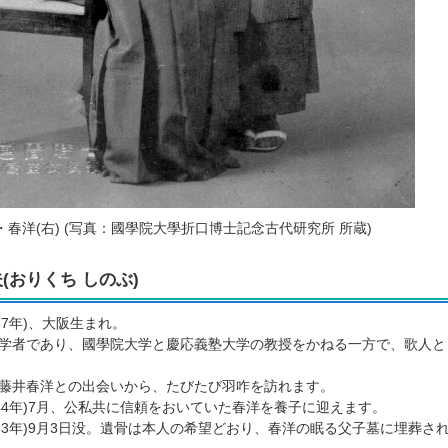
・春洋(右) (写真：國學院大學折口博士記念古代研究所 所蔵)
(おりくち しのぶ)
887年)、大阪生まれ。
学者であり、國學院大学と慶応義塾大学の教授をかねる一方で、歌人と
藤井春洋との出会いから、たびたび羽咋を訪れます。
1944年)7月、公私共に信頼をおいていた春洋を養子に迎えます。
1953年)9月3日没。遺骨は本人の希望どおり、春洋の眠る父子墓に埋葬さ