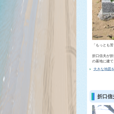
「もっとも苦
折口信夫が折
の墓地に建て
大きな地図を
折口信