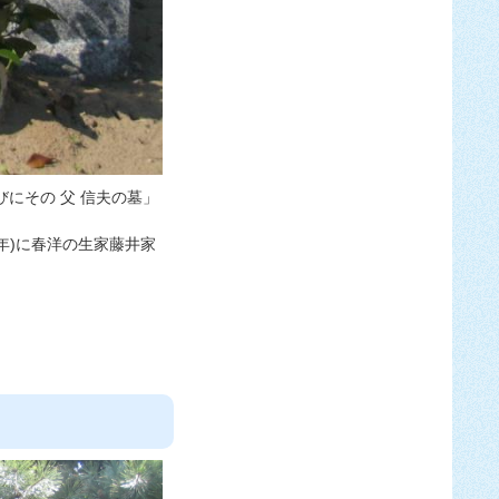
びにその 父 信夫の墓」
9年)に春洋の生家藤井家