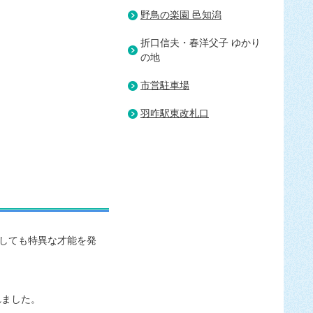
野鳥の楽園 邑知潟
折口信夫・春洋父子 ゆかり
の地
市営駐車場
羽咋駅東改札口
しても特異な才能を発
れました。