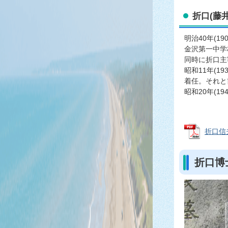
折口(藤井
明治40年(1
金沢第一中学
同時に折口主
昭和11年(1
着任。それと
昭和20年(1
折口信夫
折口博