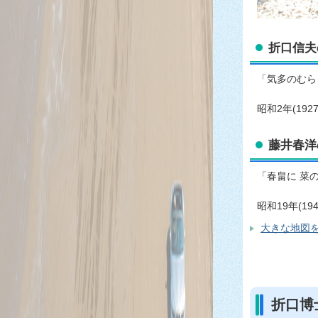
折口信夫
「気多のむら
昭和2年(1
藤井春洋
「春畠に 菜
昭和19年(
大きな地図を
折口博