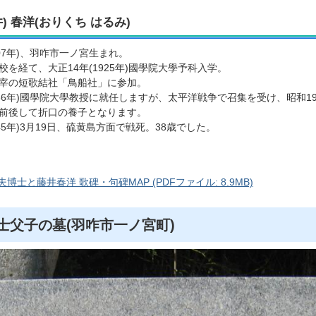
) 春洋(おりくち はるみ)
907年)、羽咋市一ノ宮生まれ。
校を経て、大正14年(1925年)國學院大學予科入学。
宰の短歌結社「鳥船社」に参加。
936年)國學院大學教授に就任しますが、太平洋戦争で召集を受け、昭和19年
前後して折口の養子となります。
945年)3月19日、硫黄島方面で戦死。38歳でした。
博士と藤井春洋 歌碑・句碑MAP (PDFファイル: 8.9MB)
士父子の墓(羽咋市一ノ宮町)