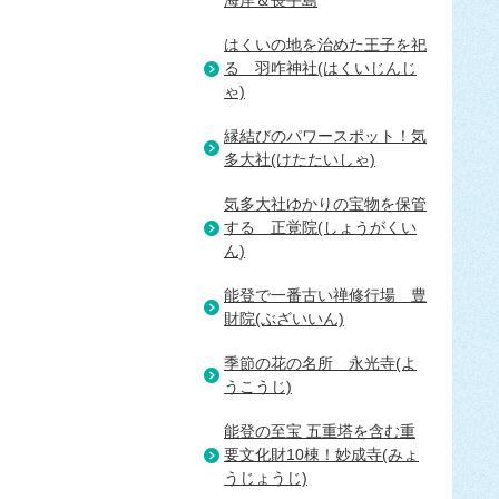
海岸＆長手島
はくいの地を治めた王子を祀
る＿羽咋神社(はくいじんじ
ゃ)
縁結びのパワースポット！気
多大社(けたたいしゃ)
気多大社ゆかりの宝物を保管
する＿正覚院(しょうがくい
ん)
能登で一番古い禅修行場＿豊
財院(ぶざいいん)
季節の花の名所＿永光寺(よ
うこうじ)
能登の至宝 五重塔を含む重
要文化財10棟！妙成寺(みょ
うじょうじ)