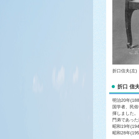
折口信夫(左)
折口 信夫
明治20年(1
国学者、民俗
揮しました。
門弟であった
昭和19年(
昭和28年(