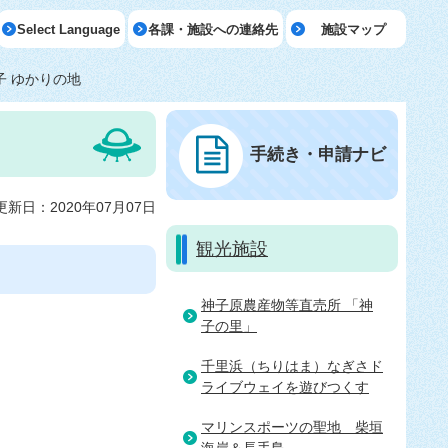
Select Language
各課・施設への連絡先
施設マップ
子 ゆかりの地
手続き・申請ナビ
更新日：2020年07月07日
観光施設
神子原農産物等直売所 「神
子の里」
千里浜（ちりはま）なぎさド
ライブウェイを遊びつくす
マリンスポーツの聖地＿柴垣