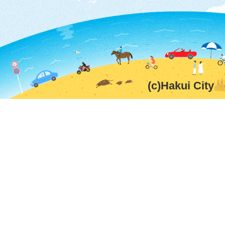
(c)Hakui City