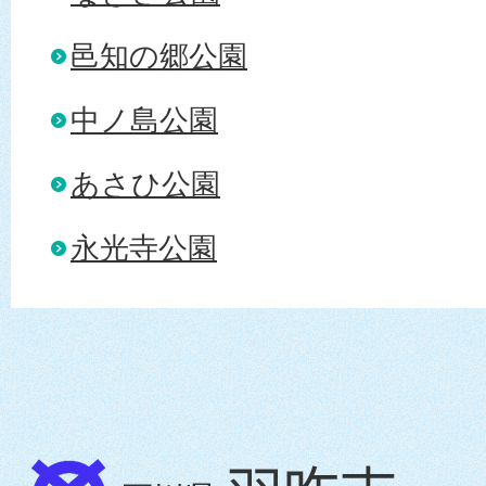
邑知の郷公園
中ノ島公園
あさひ公園
永光寺公園