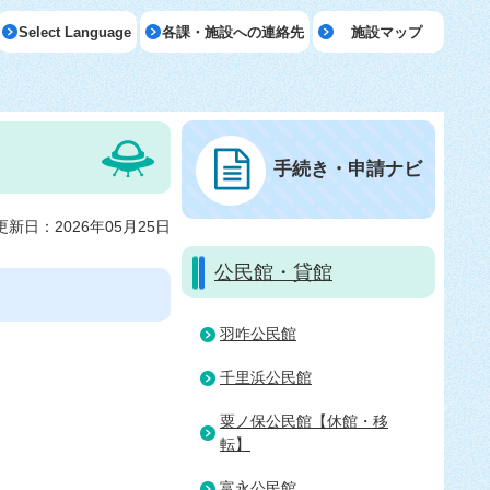
Select Language
各課・施設への連絡先
施設マップ
手続き・申請ナビ
更新日：2026年05月25日
公民館・貸館
羽咋公民館
千里浜公民館
粟ノ保公民館【休館・移
転】
富永公民館