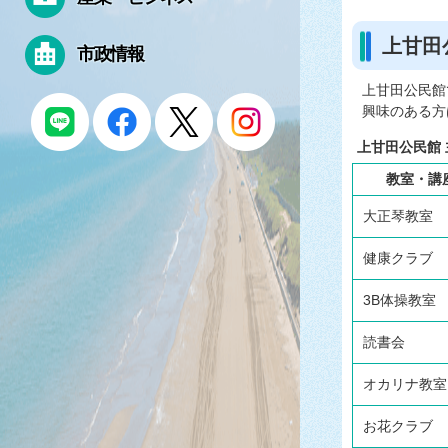
上甘田
市政情報
上甘田公民館
興味のある方
上甘田公民館
教室・講
大正琴教室
健康クラブ
3B体操教室
読書会
オカリナ教室
お花クラブ