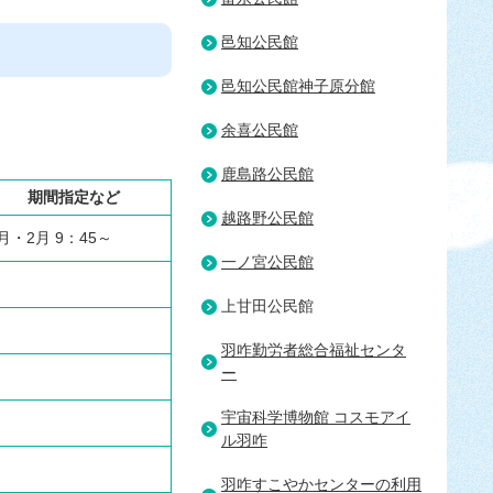
邑知公民館
邑知公民館神子原分館
余喜公民館
鹿島路公民館
期間指定など
越路野公民館
月・2月 9：45～
一ノ宮公民館
上甘田公民館
羽咋勤労者総合福祉センタ
ー
宇宙科学博物館 コスモアイ
ル羽咋
羽咋すこやかセンターの利用