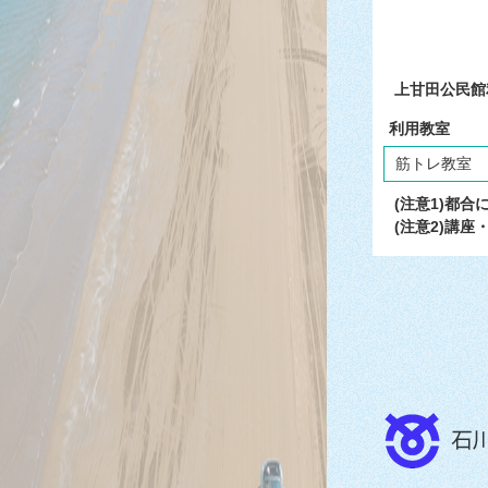
上甘田公民館
利用教室
筋トレ教室
(注意1)都
(注意2)講