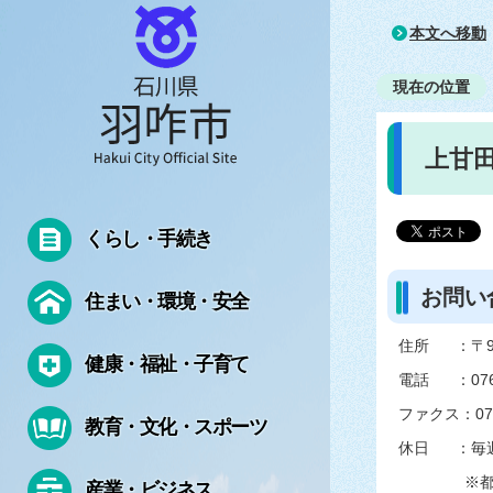
本文へ移動
現在の位置
上甘
くらし・手続き
お問い
住まい・環境・安全
住所 ：〒92
健康・福祉・子育て
電話 ：0767
ファクス：0767
教育・文化・スポーツ
休日 ：毎
※都合に
産業・ビジネス