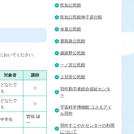
邑知公民館
邑知公民館神子原分館
余喜公民館
鹿島路公民館
越路野公民館
においでください。
一ノ宮公民館
対象者
講師
上甘田公民館
どなたで
☆
羽咋勤労者総合福祉センタ
も
ー
どなたで
☆
も
宇宙科学博物館 コスモアイ
ル羽咋
曽福 誠
中学生
一
羽咋すこやかセンターの利用
について