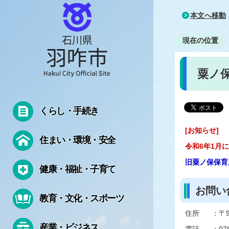
本文へ移動
現在の位置
粟ノ
くらし・手続き
[お知らせ]
住まい・環境・安全
令和6年1月
旧粟ノ保保育
健康・福祉・子育て
お問い
教育・文化・スポーツ
住所 ：〒92
産業・ビジネス