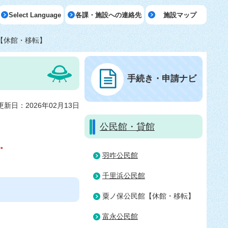
Select Language
各課・施設への連絡先
施設マップ
【休館・移転】
手続き・申請ナビ
更新日：2026年02月13日
公民館・貸館
た。
羽咋公民館
千里浜公民館
粟ノ保公民館【休館・移転】
富永公民館