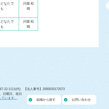
どなたで
川畑 松
も
晴
どなたで
川畑 松
も
晴
22-1111(代) 【法人番号】2000020172073
日、日曜日、祝日
しています。
組織から探す
お問い合わせ