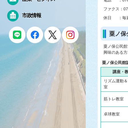
電話 ：0767
ファクス：0767
市政情報
休日 ：毎
粟ノ保
粟ノ保公民館
興味のある方
粟ノ保公民館
講座・
リズム運動＆
室
筋トレ教室
卓球教室