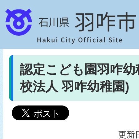
認定こども園羽咋幼
校法人 羽咋幼稚園)
更新日