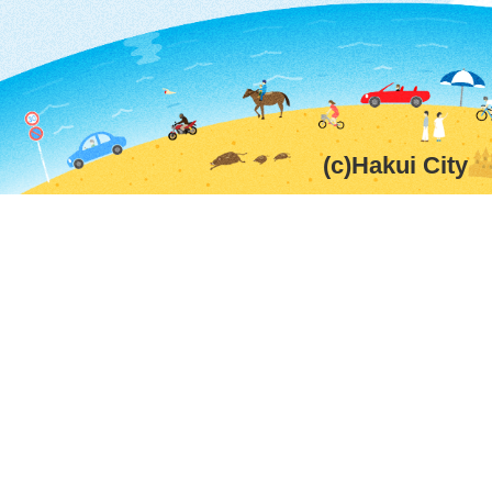
(c)Hakui City