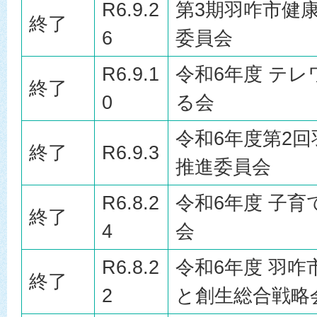
R6.9.2
第3期羽咋市健
終了
6
委員会
R6.9.1
令和6年度 テ
終了
0
る会
令和6年度第2
終了
R6.9.3
推進委員会
R6.8.2
令和6年度 子
終了
4
会
R6.8.2
令和6年度 羽
終了
2
と創生総合戦略