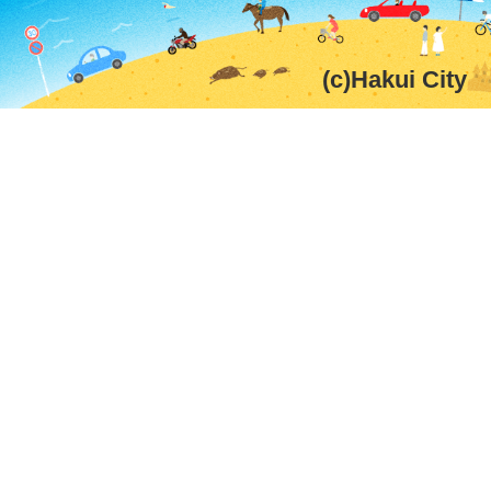
(c)Hakui City