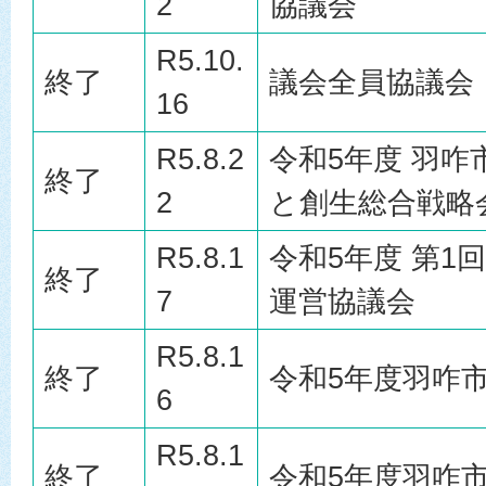
2
協議会
R5.10.
終了
議会全員協議会
16
R5.8.2
令和5年度 羽
終了
2
と創生総合戦略
R5.8.1
令和5年度 第1
終了
7
運営協議会
R5.8.1
終了
令和5年度羽咋
6
R5.8.1
終了
令和5年度羽咋