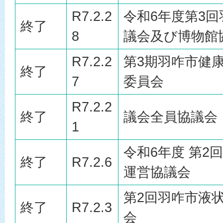
R7.2.2
令和6年度第3
終了
8
議会及び博物館
R7.2.2
第3期羽咋市健
終了
7
委員会
R7.2.2
終了
議会全員協議会
1
令和6年度 第2
終了
R7.2.6
運営協議会
第2回羽咋市液
終了
R7.2.3
会