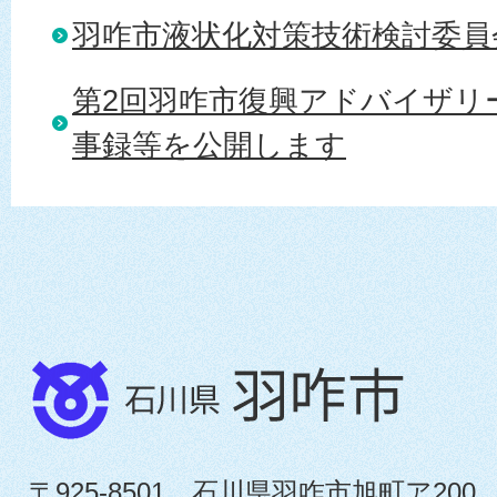
羽咋市液状化対策技術検討委員
第2回羽咋市復興アドバイザリ
事録等を公開します
〒925-8501 石川県羽咋市旭町ア200