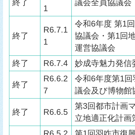
終了
議会全員協議会
1
令和6年度 第1
R6.7.1
終了
協議会・第1回
1
運営協議会
終了
R6.7.4
妙成寺魅力発信
R6.6.2
令和6年度第1
終了
7
議会及び博物館
第3回都市計画
終了
R6.6.5
立地適正化計画
R6.5.2
第1回羽咋市復