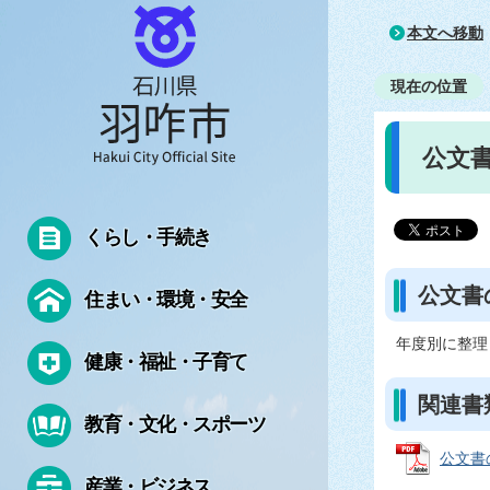
本文へ移動
現在の位置
公文
くらし・手続き
公文書
住まい・環境・安全
年度別に整理
健康・福祉・子育て
関連書
教育・文化・スポーツ
公文書の
産業・ビジネス