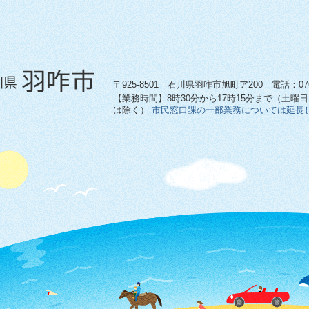
〒925-8501 石川県羽咋市旭町ア200 電話：0767-
【業務時間】8時30分から17時15分まで（土曜
は除く）
市民窓口課の一部業務については延長