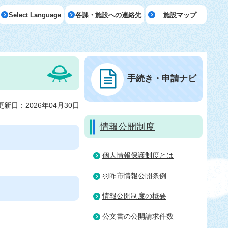
Select Language
各課・施設への連絡先
施設マップ
手続き・申請ナビ
更新日：2026年04月30日
情報公開制度
個人情報保護制度とは
羽咋市情報公開条例
情報公開制度の概要
公文書の公開請求件数