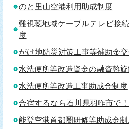
のと里山空港利用助成制度
難視聴地域ケーブルテレビ接続
度
がけ地防災対策工事等補助金交
水洗便所等改造資金の融資斡旋
水洗便所等改造工事助成金制度
合宿するなら石川県羽咋市で！
能登空港首都圏研修等助成金制