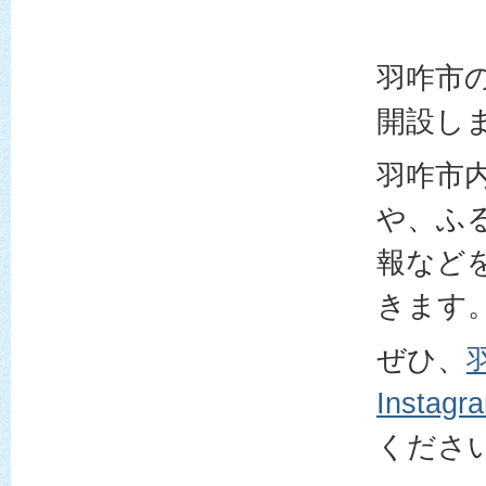
羽咋市の公
開設し
羽咋市
や、ふ
報など
きます
ぜひ、
Instagr
くださ