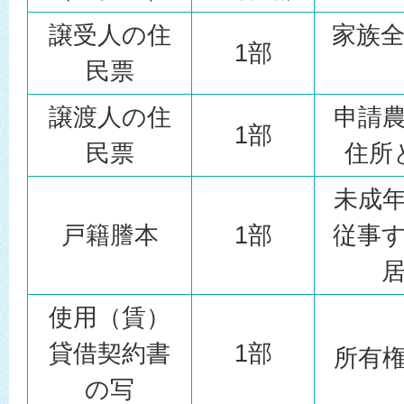
譲受人の住
家族
1部
民票
譲渡人の住
申請
1部
民票
住所
未成
戸籍謄本
1部
従事
使用（賃）
貸借契約書
1部
所有
の写