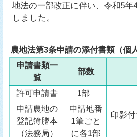
地法の一部改正に伴い、令和5年
しました。
農地法第3条申請の添付書類（個
申請書類一
部数
覧
許可申請書
1部
申請農地の
申請地番
印影付
登記簿謄本
1筆ごと
（法務局）
に各1部