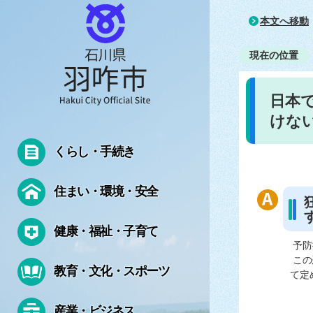
本文へ移動
現在の位置
日本
けな
くらし・手続き
住まい・環境・安全
健康・福祉・子育て
予防
この
教育・文化・スポーツ
て定
産業・ビジネス