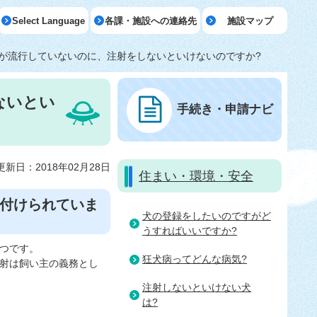
Select Language
各課・施設への連絡先
施設マップ
が流行していないのに、注射をしないといけないのですか?
ないとい
手続き・申請ナビ
更新日：2018年02月28日
住まい・環境・安全
付けられていま
犬の登録をしたいのですがど
うすればいいですか?
つです。
狂犬病ってどんな病気?
射は飼い主の義務とし
注射しないといけない犬
は?