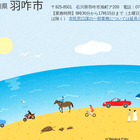
〒925-8501 石川県羽咋市旭町ア200 電話：0767-
【業務時間】8時30分から17時15分まで（土曜
は除く）
市民窓口課の一部業務については延長
(c)Hakui City