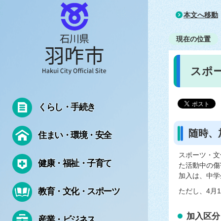
本文へ移動
現在の位置
スポ
くらし・手続き
随時、
住まい・環境・安全
スポーツ・文
健康・福祉・子育て
た活動中の傷
加入は、中学
教育・文化・スポーツ
ただし、4月
加入区分
産業・ビジネス