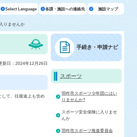
Select Language
各課・施設への連絡先
施設マップ
入りませんか
手続き・申請ナビ
更新日：2024年12月26日
スポーツ
羽咋市スポーツ少年団にはい
として、往復途上も含め
りませんか?
スポーツ安全保険に入りませ
んか
羽咋市スポーツ推進委員会