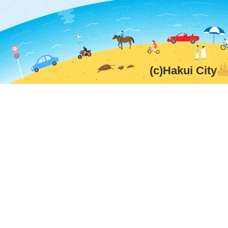
(c)Hakui City