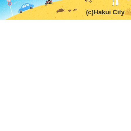
(c)Hakui City