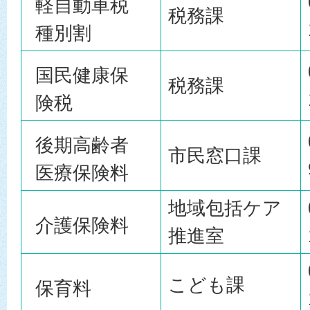
軽自動車税
税務課
種別割
国民健康保
税務課
険税
後期高齢者
市民窓口課
医療保険料
地域包括ケア
介護保険料
推進室
こども課
保育料