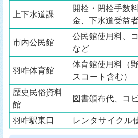
開栓・閉栓手数
上下水道課
金、下水道受益
公民館使用料、
市内公民館
など
体育館使用料（
羽咋体育館
スコート含む）
歴史民俗資料
図書頒布代、コ
館
羽咋駅東口
レンタサイクル